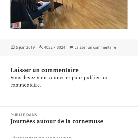
Publié
Taille
sur IMG_085
5 juin 2019
4032 × 3024
Laisser un commentaire
le
réelle
Laisser un commentaire
Vous devez
vous connecter
pour publier un
commentaire.
Navigation
PUBLIÉ DANS
de
Journées autour de la cornemuse
l’article