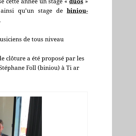
sé cette année un stage «
duos
»
ainsi qu’un stage de
biniou-
.
usiciens de tous niveau
de clôture a été proposé par les
Stéphane Foll (biniou) à Ti ar