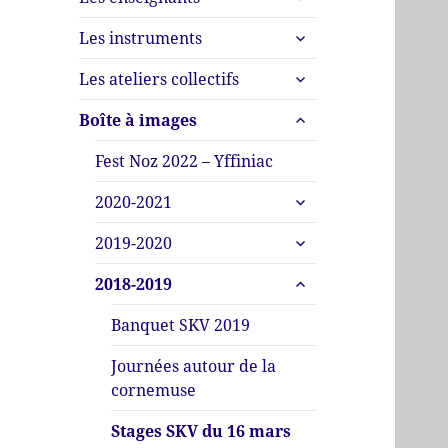
le
menu
ouvrir
sous-
Les instruments
le
menu
ouvrir
sous-
Les ateliers collectifs
le
menu
ouvrir
sous-
Boîte à images
le
menu
sous-
Fest Noz 2022 – Yffiniac
menu
ouvrir
2020-2021
le
ouvrir
sous-
2019-2020
le
menu
ouvrir
sous-
2018-2019
le
menu
sous-
Banquet SKV 2019
menu
Journées autour de la
cornemuse
Stages SKV du 16 mars