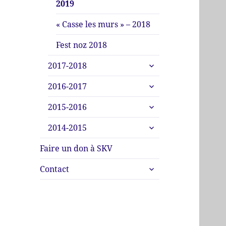
2019
« Casse les murs » – 2018
Fest noz 2018
ouvrir
2017-2018
le
ouvrir
sous-
2016-2017
le
menu
ouvrir
sous-
2015-2016
le
menu
ouvrir
sous-
2014-2015
le
menu
sous-
Faire un don à SKV
menu
ouvrir
Contact
le
sous-
menu