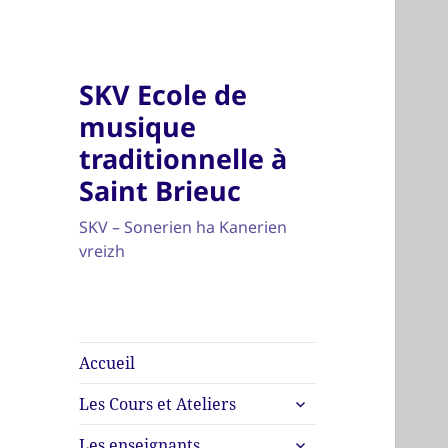
SKV Ecole de
musique
traditionnelle à
Saint Brieuc
SKV – Sonerien ha Kanerien
vreizh
Accueil
ouvrir
Les Cours et Ateliers
le
ouvrir
sous-
Les enseignants