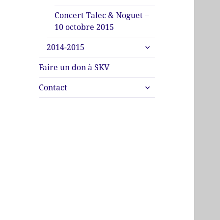
Concert Talec & Noguet –
10 octobre 2015
ouvrir
2014-2015
le
sous-
Faire un don à SKV
menu
ouvrir
Contact
le
sous-
menu