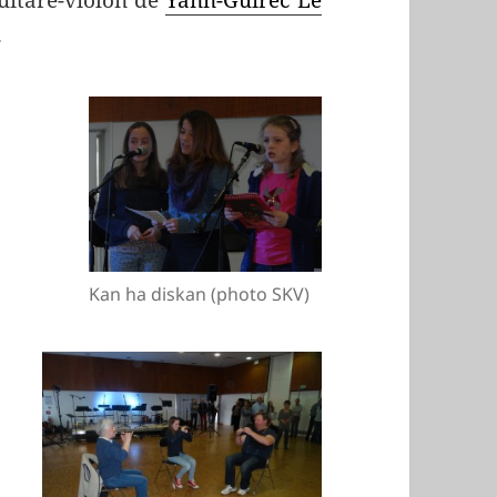
uitare-violon de
Yann-Guirec Le
.
Kan ha diskan (photo SKV)