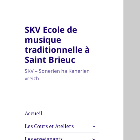
SKV Ecole de
musique
traditionnelle à
Saint Brieuc
SKV – Sonerien ha Kanerien
vreizh
Accueil
ouvrir
Les Cours et Ateliers
le
ouvrir
sous-
Les enseignants