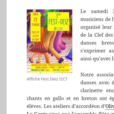
Le samedi 2
musiciens de l
organisé leur
de la Clef des
danses bret
s’exprimer a
ainsi qu’avec l
Notre associ
Affiche Fest Deiz OCT
danses avec 
clarinette e
chants en gallo et en breton ont é
élèves. Les ateliers d’accordéon d’
Oli