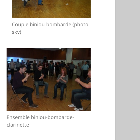
Couple biniou-bombarde (photo
skv)
Ensemble biniou-bombarde-
clarinette