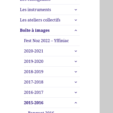
le
menu
ouvrir
sous-
Les instruments
le
menu
ouvrir
sous-
Les ateliers collectifs
le
menu
ouvrir
sous-
Boîte à images
le
menu
sous-
Fest Noz 2022 – Yffiniac
menu
ouvrir
2020-2021
le
ouvrir
sous-
2019-2020
le
menu
ouvrir
sous-
2018-2019
le
menu
ouvrir
sous-
2017-2018
le
menu
ouvrir
sous-
2016-2017
le
menu
ouvrir
sous-
2015-2016
le
menu
sous-