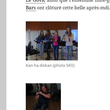
Le Govic
ainsi que l’ensemble flûte-g
Bars
ont clôturé cette belle après-mdi
Kan ha diskan (photo SKV)