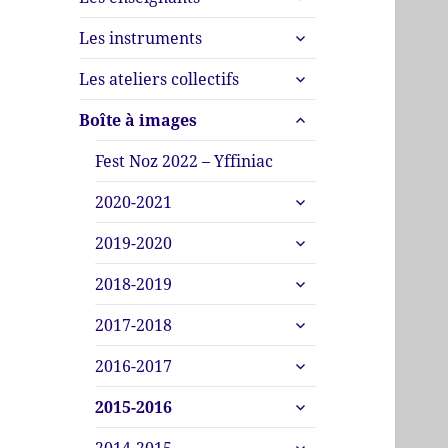
le
menu
ouvrir
sous-
Les instruments
le
menu
ouvrir
sous-
Les ateliers collectifs
le
menu
ouvrir
sous-
Boîte à images
le
menu
sous-
Fest Noz 2022 – Yffiniac
menu
ouvrir
2020-2021
le
ouvrir
sous-
2019-2020
le
menu
ouvrir
sous-
2018-2019
le
menu
ouvrir
sous-
2017-2018
le
menu
ouvrir
sous-
2016-2017
le
menu
ouvrir
sous-
2015-2016
le
menu
ouvrir
sous-