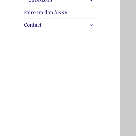
2014-2015
le
menu
sous-
Faire un don à SKV
menu
ouvrir
Contact
le
sous-
menu