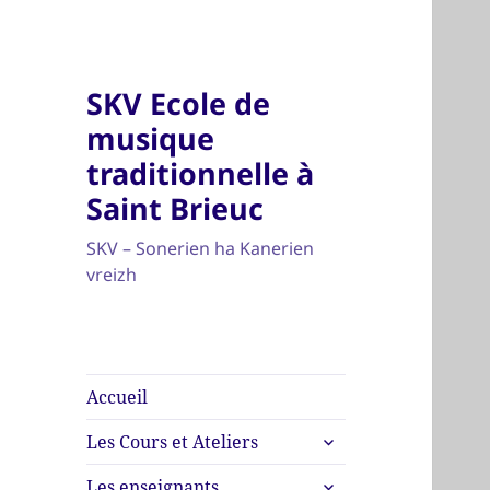
SKV Ecole de
musique
traditionnelle à
Saint Brieuc
SKV – Sonerien ha Kanerien
vreizh
Accueil
ouvrir
Les Cours et Ateliers
le
ouvrir
sous-
Les enseignants