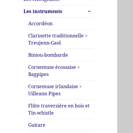
le
menu
ouvrir
sous-
Les instruments
le
menu
sous-
Accordéon
menu
Clarinette traditionnelle >
Treujenn-Gaol
Biniou-bombarde
Cornemuse écossaise >
Bagpipes
Cornemuse irlandaise >
Uilleann Pipes
Flûte traversière en bois et
Tin-whistle
Guitare