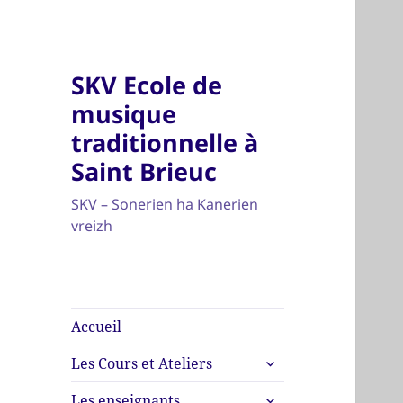
SKV Ecole de
musique
traditionnelle à
Saint Brieuc
SKV – Sonerien ha Kanerien
vreizh
Accueil
ouvrir
Les Cours et Ateliers
le
ouvrir
sous-
Les enseignants