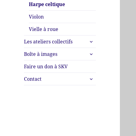
Harpe celtique
Violon
Vielle à roue
ouvrir
Les ateliers collectifs
le
ouvrir
sous-
Boîte à images
le
menu
sous-
Faire un don à SKV
menu
ouvrir
Contact
le
sous-
menu