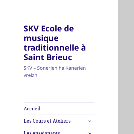
SKV Ecole de
musique
traditionnelle à
Saint Brieuc
SKV – Sonerien ha Kanerien
vreizh
Accueil
ouvrir
Les Cours et Ateliers
le
ouvrir
sous-
Les enseignants