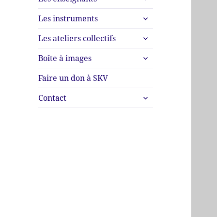
le
menu
ouvrir
sous-
Les instruments
le
menu
ouvrir
sous-
Les ateliers collectifs
le
menu
ouvrir
sous-
Boîte à images
le
menu
sous-
Faire un don à SKV
menu
ouvrir
Contact
le
sous-
menu