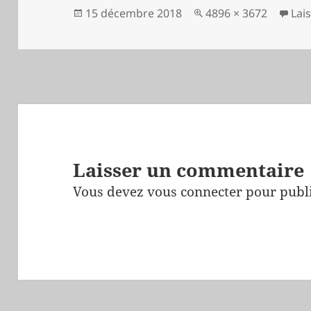
Publié
Taille
15 décembre 2018
4896 × 3672
Lai
le
réelle
Laisser un commentaire
Vous devez
vous connecter
pour publ